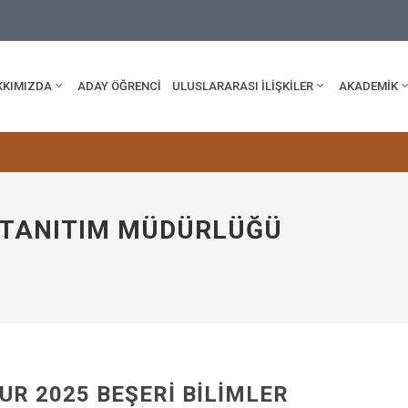
edu.tr
KKIMIZDA
ADAY ÖĞRENCİ
ULUSLARARASI İLİŞKİLER
AKADEMİK
E TANITIM MÜDÜRLÜĞÜ
UR 2025 BEŞERI BILIMLER