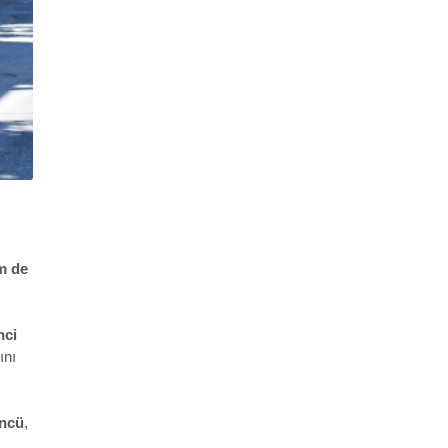
m de
nci
ını
üncü
,