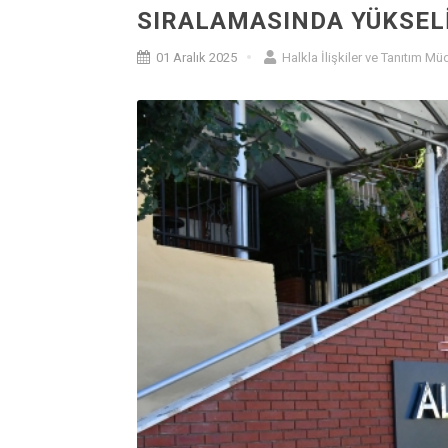
SIRALAMASINDA YÜKSEL
01 Aralık 2025
Halkla İlişkiler ve Tanıtım Mü