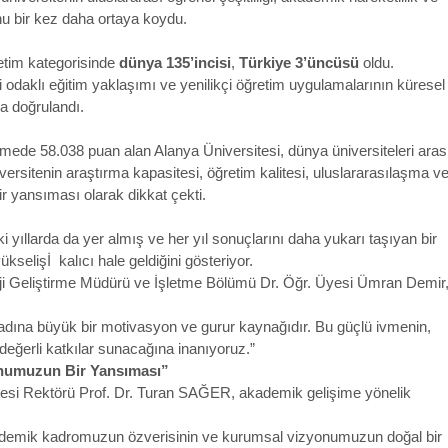
u bir kez daha ortaya koydu.
etim kategorisinde
dünya 135’incisi
,
Türkiye 3’üncüsü
oldu.
i odaklı eğitim yaklaşımı ve yenilikçi öğretim uygulamalarının küresel
a doğrulandı.
irmede 58.038 puan alan Alanya Üniversitesi, dünya üniversiteleri ara
iversitenin araştırma kapasitesi, öğretim kalitesi, uluslararasılaşma v
bir yansıması olarak dikkat çekti.
yıllarda da yer almış ve her yıl sonuçlarını daha yukarı taşıyan bir
kselişİ kalıcı hale geldiğini gösteriyor.
eji Geliştirme Müdürü ve İşletme Bölümü Dr. Öğr. Üyesi Ümran Demir
z adına büyük bir motivasyon ve gurur kaynağıdır. Bu güçlü ivmenin,
 değerli katkılar sunacağına inanıyoruz.”
numuzun Bir Yansıması”
tesi Rektörü Prof. Dr. Turan SAĞER, akademik gelişime yönelik
demik kadromuzun özverisinin ve kurumsal vizyonumuzun doğal bir