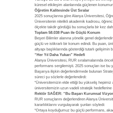
küresel etkileşim alanlarında güçlenen konumun
Öğretim Kalitesinde Üst Sıralar
2025 sonuçlarına göre Alanya Üniversitesi, Öğr
Üniversitenin nitelikli akademik kadrosu, öğrenc
ölçekte takdir gördüğü bu sonuçlarla bir kez dah
Toplam 58.038 Puan ile Güçlü Konum
Beşeri Bilimler alanına yönelik genel değerlend
güçlü ve istikrarlı bir konum edindi. Bu puan, ün
altyapı başlıklarında gösterdiği tutarlı gelişimin 
“Her Yıl Daha Yukarı” Hedefi
Alanya Üniversitesi, RUR sıralamalarında önceki 
performans sergilemişti. 2025 sonuçları ise bu yü
Başarıya ilişkin değerlendirmede bulunan Strat
süreci şu sözlerle değerlendirdi:
“Üniversitemizin elde ettiği bu yükseliş hepimi
üniversitemizin uzun vadeli stratejik hedeflerine
Rektör SAĞER: “Bu Başarı Kurumsal Vizyo
RUR sonuçlarını değerlendiren Alanya Üniversi
kararlılıklarını vurgulayarak şunları söyledi:
“Ortaya koyduğumuz bu güçlü performans, aka