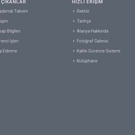
 ÇIKANLAR
HIZLI ERIŞIM
ademik Takvim
Rektör
tişim
Tarihçe
ap Bilgileri
Alanya Hakkında
enci İşleri
Fotoğraf Galerisi
gi Edinme
Kalite Güvence Sistemi
Kütüphane