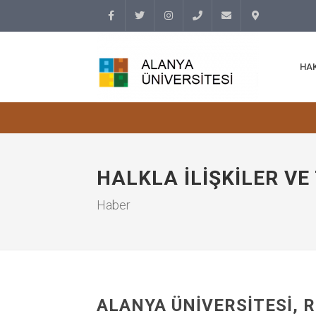
Facebook
Twitter
Instagram
(+90
info@alanyauniversity.
İletişim
HA
242)
513 69
69
HALKLA İLIŞKILER V
Haber
ALANYA ÜNIVERSITESI, R