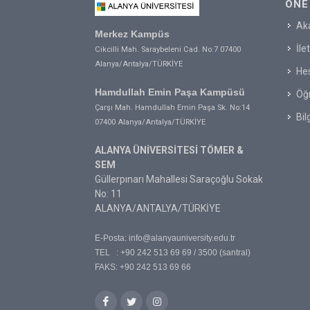
ÖNE
Ak
Merkez Kampüs
İle
Cikcilli Mah. Saraybeleni Cad. No:7 07400
Alanya/Antalya/TÜRKİYE
Hes
Hamdullah Emin Paşa Kampüsü
Öğr
Çarşı Mah. Hamdullah Emin Paşa Sk. No:14
Bil
07400 Alanya/Antalya/TÜRKİYE
ALANYA ÜNİVERSİTESİ TÖMER &
SEM
Güllerpınarı Mahallesi Saraçoğlu Sokak
No: 11
ALANYA/ANTALYA/TÜRKİYE
E-Posta:
info@alanyauniversity.edu.tr
TEL : +90 242 513 69 69 / 3500 (santral)
FAKS: +90 242 513 69 66