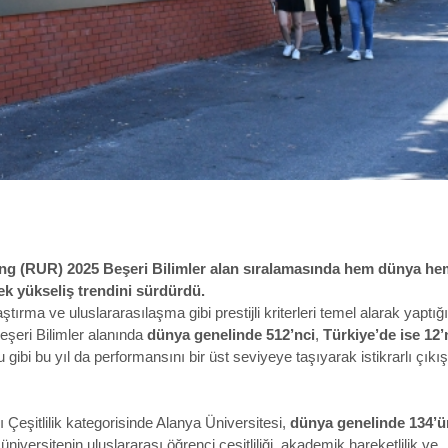
ing (RUR) 2025 Beşeri Bilimler alan sıralamasında hem dünya he
ek yükseliş trendini sürdürdü.
rma ve uluslararasılaşma gibi prestijli kriterleri temel alarak yaptığı
eşeri Bilimler alanında
dünya genelinde 512’nci
,
Türkiye’de ise 12’
u gibi bu yıl da performansını bir üst seviyeye taşıyarak istikrarlı çıkış
Çeşitlilik kategorisinde Alanya Üniversitesi,
dünya genelinde 134’
üniversitenin uluslararası öğrenci çeşitliliği, akademik hareketlilik ve