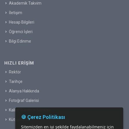
Akademik Takvim
İletişim
Hesap Bilgileri
Öğrenci İşleri
Bilgi Edinme
HIZLI ERIŞIM
Rektör
Tarihçe
Alanya Hakkında
Fotoğraf Galerisi
Kalite Güvence Sistemi
🍪 Çerez Politikası
Kütüphane
Sitemizden en iyi şekilde faydalanabilmeniz için