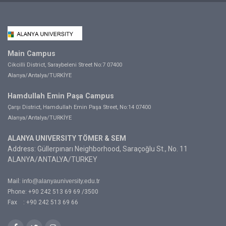
Main Campus
Cikcilli District, Saraybeleni Street No:7 07400
Alanya/Antalya/TURKİYE
Hamdullah Emin Paşa Campus
Çarşı District, Hamdullah Emin Paşa Street, No:14 07400
Alanya/Antalya/TURKİYE
ALANYA UNIVERSITY TÖMER & SEM
Address: Güllerpınarı Neighborhood, Saraçoğlu St., No. 11
ALANYA/ANTALYA/TURKEY
Mail:
info@alanyauniversity.edu.tr
Phone: +90 242 513 69 69 /3500
Fax : +90 242 513 69 66